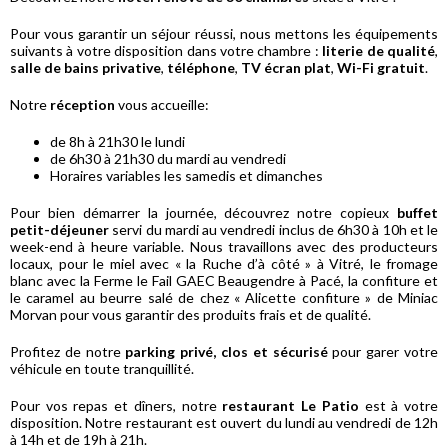
Pour vous garantir un séjour réussi, nous mettons les équipements
suivants à votre disposition dans votre chambre :
literie de qualité
,
salle de bains privative
,
téléphone
,
TV
écran plat
,
Wi-Fi gratuit
.
Notre
réception
vous accueille:
de 8h à 21h30 le lundi
de 6h30 à 21h30 du mardi au vendredi
Horaires variables les samedis et dimanches
Pour bien démarrer la journée, découvrez notre copieux
buffet
petit-déjeuner
servi du mardi au vendredi inclus de 6h30 à 10h et le
week-end à heure variable. Nous travaillons avec des producteurs
locaux, pour le miel avec « la Ruche d’à côté » à Vitré, le fromage
blanc avec la Ferme le Fail GAEC Beaugendre à Pacé, la confiture et
le caramel au beurre salé de chez « Alicette confiture » de Miniac
Morvan pour vous garantir des produits frais et de qualité.
Profitez de notre
parking privé, clos et sécurisé
pour garer votre
véhicule en toute tranquillité.
Pour vos repas et dîners, notre
restaurant Le Patio
est à votre
disposition. Notre restaurant est ouvert du lundi au vendredi de 12h
à 14h et de 19h à 21h.