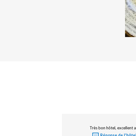
 un établissement où je
Parfait pour une nuit de p
 regrette uniquement que
Réponse de l'hôtel