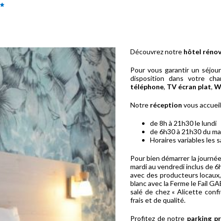
Découvrez notre
hôtel réno
Pour vous garantir un séjou
disposition dans votre c
téléphone
,
TV
écran plat
,
Wi
Notre
réception
vous accueil
de 8h à 21h30 le lundi
de 6h30 à 21h30 du ma
Horaires variables les
Pour bien démarrer la journé
mardi au vendredi inclus de 6
avec des producteurs locaux, 
blanc avec la Ferme le Fail G
salé de chez « Alicette conf
frais et de qualité.
Profitez de notre
parking pr