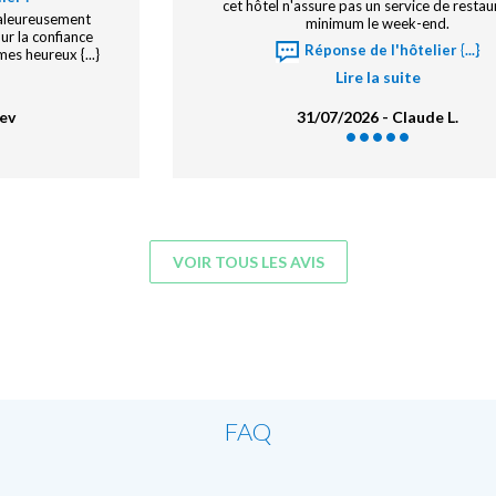
Nous avons apprécié le service! Nous revie
and merci pour
e recommandation
 vous avez {...}
27/07/2026 -
VOIR TOUS LES AVIS
FAQ