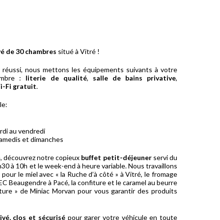
vé de 30 chambres
situé à Vitré !
r réussi, nous mettons les équipements suivants à votre
hambre :
literie de qualité
,
salle de bains privative
,
-Fi gratuit
.
le:
rdi au vendredi
 samedis et dimanches
e, découvrez notre copieux
buffet petit-déjeuner
servi du
h30 à 10h et le week-end à heure variable. Nous travaillons
pour le miel avec « la Ruche d’à côté » à Vitré, le fromage
AEC Beaugendre à Pacé, la confiture et le caramel au beurre
iture » de Miniac Morvan pour vous garantir des produits
ivé, clos et sécurisé
pour garer votre véhicule en toute