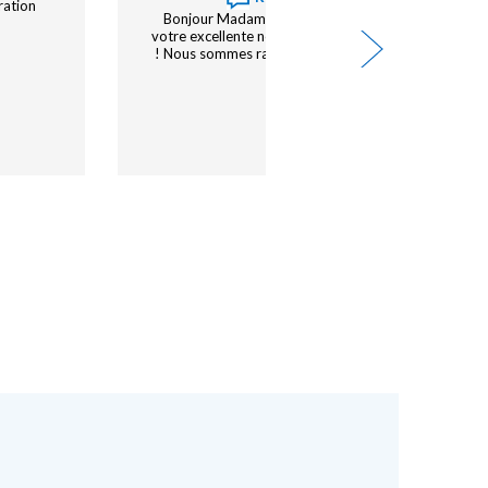
ndrons…
plus c est la restauration sur place.
27/07/2026 -