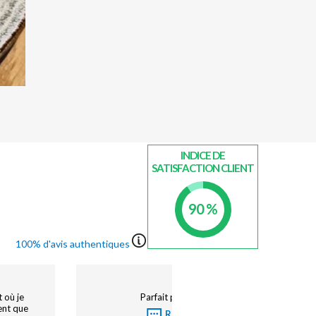
INDICE DE
SATISFACTION CLIENT
90 %
100% d'avis authentiques
s a servi
J'ai apprécié la situation de la chambre dans le carré
t fermé,
intérieur, super déco. Hôtel très bien insonorisé. Le