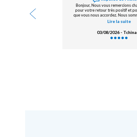
service de restauration
Bonjour Madame, Monsieur, Un gr
week-end.
votre excellente note et pour votr
hôtelier {...}
! Nous sommes ravis d'apprendre que
suite
Lire la suite
 Claude L.
28/07/2026 -