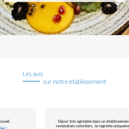
Les avis
sur notre établissement
assage
Anthony a été au petits soins, et surtout nou
un très bon dîner alors que le restaurant étai
ier :